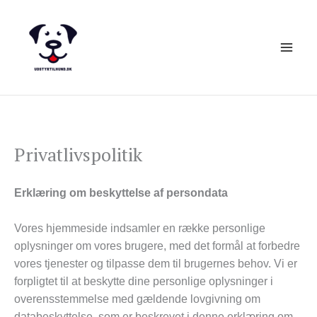
Skip
S
to
e
content
a
r
c
h
Privatlivspolitik
Erklæring om beskyttelse af persondata
Vores hjemmeside indsamler en række personlige
oplysninger om vores brugere, med det formål at forbedre
vores tjenester og tilpasse dem til brugernes behov. Vi er
forpligtet til at beskytte dine personlige oplysninger i
overensstemmelse med gældende lovgivning om
databeskyttelse, som er beskrevet i denne erklæring om