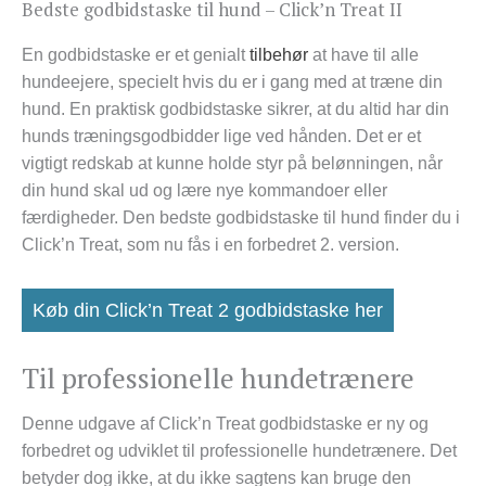
Bedste godbidstaske til hund – Click’n Treat II
En godbidstaske er et genialt
tilbehør
at have til alle
hundeejere, specielt hvis du er i gang med at træne din
hund. En praktisk godbidstaske sikrer, at du altid har din
hunds træningsgodbidder lige ved hånden. Det er et
vigtigt redskab at kunne holde styr på belønningen, når
din hund skal ud og lære nye kommandoer eller
færdigheder. Den bedste godbidstaske til hund finder du i
Click’n Treat, som nu fås i en forbedret 2. version.
Køb din Click’n Treat 2 godbidstaske her
Til professionelle hundetrænere
Denne udgave af Click’n Treat godbidstaske er ny og
forbedret og udviklet til professionelle hundetrænere. Det
betyder dog ikke, at du ikke sagtens kan bruge den