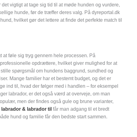
et vigtigt at tage sig tid til at møde hunden og vurdere,
llige hunde, før de træffer deres valg. På dyreportal.dk
nd, hvilket gør det lettere at finde det perfekte match til
igt at føle sig tryg gennem hele processen. På
rofessionelle opdrættere, hvilket giver mulighed for at
 at stille spørgsmål om hundens baggrund, sundhed og
r. Mange familier har et bestemt budget, og det er
ge ind til, hvad der følger med i handlen – for eksempel
er labrador, er det også værd at overveje, om man
 populær, men der findes også gule og brune varianter,
e
labrador & labrador til
får man adgang til et bredt
de hund og familie får den bedste start sammen.