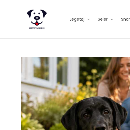
Skip
to
content
Legetøj
Seler
Sno