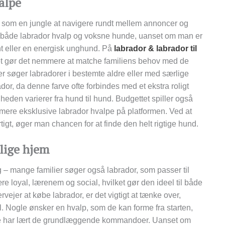
alpe
es som en jungle at navigere rundt mellem annoncer og
nde både labrador hvalp og voksne hunde, uanset om man er
nt eller en energisk unghund. På
labrador & labrador til
ilket gør det nemmere at matche familiens behov med de
der søger labradorer i bestemte aldre eller med særlige
r, da denne farve ofte forbindes med et ekstra roligt
heden varierer fra hund til hund. Budgettet spiller også
g mere eksklusive labrador hvalpe på platformen. Ved at
gt, øger man chancen for at finde den helt rigtige hund.
rlige hjem
lg – mange familier søger også labrador, som passer til
re loyal, lærenem og social, hvilket gør den ideel til både
ejer at købe labrador, er det vigtigt at tænke over,
til. Nogle ønsker en hvalp, som de kan forme fra starten,
de har lært de grundlæggende kommandoer. Uanset om