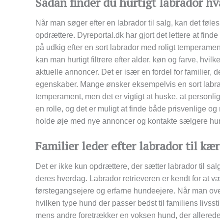
Sådan finder du hurtigt labrador hv
Når man søger efter en labrador til salg, kan det føl
opdrættere. Dyreportal.dk har gjort det lettere at fi
på udkig efter en sort labrador med roligt temperame
kan man hurtigt filtrere efter alder, køn og farve, hv
aktuelle annoncer. Det er især en fordel for familier, 
egenskaber. Mange ønsker eksempelvis en sort labrado
temperament, men det er vigtigt at huske, at personlig
en rolle, og det er muligt at finde både prisvenlige o
holde øje med nye annoncer og kontakte sælgere hurti
Familier leder efter labrador til kæ
Det er ikke kun opdrættere, der sætter labrador til sa
deres hverdag. Labrador retrieveren er kendt for at væ
førstegangsejere og erfarne hundeejere. Når man overv
hvilken type hund der passer bedst til familiens livss
mens andre foretrækker en voksen hund, der allere