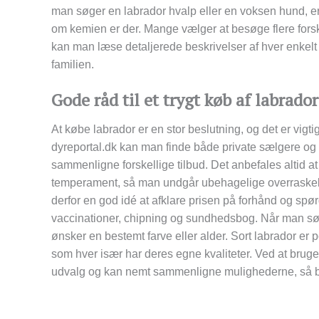
man søger en labrador hvalp eller en voksen hund, er d
om kemien er der. Mange vælger at besøge flere forske
kan man læse detaljerede beskrivelser af hver enkelt hu
familien.
Gode råd til et trygt køb af labrador
At købe labrador er en stor beslutning, og det er vigt
dyreportal.dk kan man finde både private sælgere og p
sammenligne forskellige tilbud. Det anbefales altid
temperament, så man undgår ubehagelige overraskelse
derfor en god idé at afklare prisen på forhånd og spør
vaccinationer, chipning og sundhedsbog. Når man søg
ønsker en bestemt farve eller alder. Sort labrador er
som hver især har deres egne kvaliteter. Ved at brug
udvalg og kan nemt sammenligne mulighederne, så bå