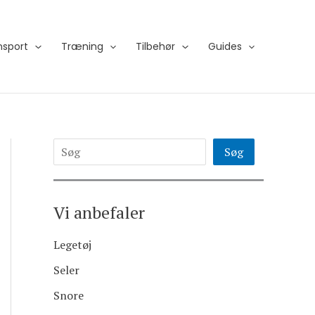
S
e
nsport
Træning
Tilbehør
Guides
a
r
c
h
Søg
Vi anbefaler
Legetøj
Seler
Snore